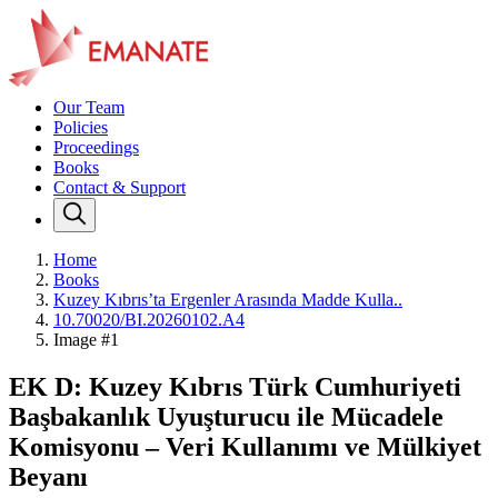
Our Team
Policies
Proceedings
Books
Contact & Support
Home
Books
Kuzey Kıbrıs’ta Ergenler Arasında Madde Kulla..
10.70020/BI.20260102.A4
Image #1
EK D: Kuzey Kıbrıs Türk Cumhuriyeti
Başbakanlık Uyuşturucu ile Mücadele
Komisyonu – Veri Kullanımı ve Mülkiyet
Beyanı