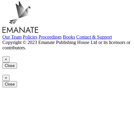
Our Team
Policies
Proceedings
Books
Contact & Support
Copyright © 2023 Emanate Publishing House Ltd or its licensors or
contributors.
×
Close
×
Close