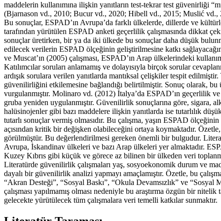
maddelerin kullanımına ilişkin yanıtların test-tekrar test güvenirliğ
(
Bjarnason vd., 2010
;
Bucur vd., 2020
;
Hibell vd., 2015
;
Muslić vd.,
Bu sonuçlar, ESPAD’ın Avrupa’da farklı ülkelerde, dillerde ve kültür
tarafından yürütülen ESPAD anketi geçerlilik çalışmasında dikkat çeki
sonuçlar üretirken, bir ya da iki ülkede bu sonuçlar daha düşük bulun
edilecek verilerin ESPAD ölçeğinin geliştirilmesine katkı sağlayacağı
ve Muscat’ın (2005)
çalışması, ESPAD’ın Arap ülkelerindeki kullanımın
Katılımcılar soruları anlamamış ve dolayısıyla birçok sorular cevapl
ardışık sorulara verilen yanıtlarda mantıksal çelişkiler tespit edilmi
güvenilirliğini etkilemesine bağlandığı belirtilmiştir. Sonuç olarak,
vurgulanmıştır. Molinaro vd. (2012) İtalya’da ESPAD’ın geçerlilik ve güv
gruba yeniden uygulanmıştır. Güvenilirlik sonuçlarına göre, sigara, alko
halüsinojenler gibi bazı maddelere ilişkin yanıtlarda ise tutarlılık d
tutarlı sonuçlar vermiş olmasıdır. Bu çalışma, yaşın ESPAD ölçeğinin g
açısından kritik bir değişken olabileceğini ortaya koymaktadır. Özetle
görülmüştür. Bu değerlendirilmesi gereken önemli bir bulgudur. Literat
Avrupa, İskandinav ülkeleri ve bazı Arap ülkeleri yer almaktadır. ESP
Kuzey Kıbrıs gibi küçük ve görece az bilinen bir ülkeden veri toplan
Literatürde güvenilirlik çalışmaları yaş, sosyoekonomik durum ve madd
dayalı bir güvenilirlik analizi yapmayı amaçlamıştır. Özetle, bu ça
“Akran Desteği”, “Sosyal Baskı”, “Okula Devamsızlık” ve “Sosyal Medy
çalışması yapılmamış olması nedeniyle bu araştırma özgün bir nitelik ta
gelecekte yürütülecek tüm çalışmalara veri temelli katkılar sunmaktır.
Literatür Taraması