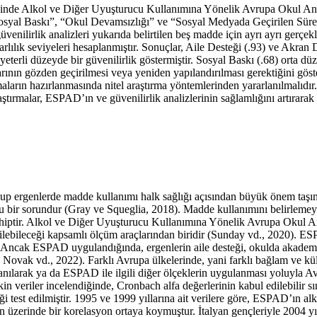
yinde Alkol ve Diğer Uyuşturucu Kullanımına Yönelik Avrupa Okul Ank
l Baskı”, “Okul Devamsızlığı” ve “Sosyal Medyada Geçirilen Süre” alt 
lirlik analizleri yukarıda belirtilen beş madde için ayrı ayrı gerçekleşt
arlılık seviyeleri hesaplanmıştır. Sonuçlar, Aile Desteği (.93) ve Akra
yeterli düzeyde bir güvenilirlik göstermiştir. Sosyal Baskı (.68) orta dü
larının gözden geçirilmesi veya yeniden yapılandırılması gerektiğini gös
ışmaların hazırlanmasında nitel araştırma yöntemlerinden yararlanılmalıd
ştırmalar, ESPAD’ın ve güvenilirlik analizlerinin sağlamlığını artırara
p ergenlerde madde kullanımı halk sağlığı açısından büyük önem taşıma
u bir sorundur (
Gray ve Squeglia, 2018
). Madde kullanımını belirlemeye
eme sahiptir. Alkol ve Diğer Uyuşturucu Kullanımına Yönelik Avrupa Oku
ebileceği kapsamlı ölçüm araçlarından biridir (
Sunday vd., 2020
). ES
r. Ancak ESPAD uygulandığında, ergenlerin aile desteği, okulda akademik
;
Novak vd., 2022
). Farklı Avrupa ülkelerinde, yani farklı bağlam ve kü
anılarak ya da ESPAD ile ilgili diğer ölçeklerin uygulanması yoluyla Avr
in veriler incelendiğinde, Cronbach alfa değerlerinin kabul edilebilir 
ği test edilmiştir. 1995 ve 1999 yıllarına ait verilere göre, ESPAD’ın alk
n üzerinde bir korelasyon ortaya koymuştur. İtalyan gençleriyle 2004 yılı