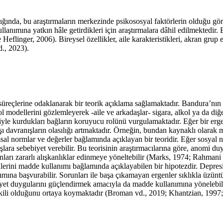
ldığında, bu araştırmaların merkezinde psikososyal faktörlerin olduğu g
ullanımına yatkın hâle getirdikleri için araştırmalara dâhil edilmektedir.
 Heflinger, 2006
). Bireysel özellikler, aile karakteristikleri, akran gr
., 2023
).
l süreçlerine odaklanarak bir teorik açıklama sağlamaktadır. Bandura’
 modellerini gözlemleyerek -aile ve arkadaşlar- sigara, alkol ya da diğ
riyle kurdukları bağların koruyucu rolünü vurgulamaktadır. Eğer bir er
 davranışların olasılığı artmaktadır. Örneğin, bundan kaynaklı olarak ma
al normlar ve değerler bağlamında açıklayan bir teoridir. Eğer sosyal no
ara sebebiyet verebilir. Bu teorisinin araştırmacılarına göre, anomi du
rı zararlı alışkanlıklar edinmeye yöneltebilir (
Marks, 1974
;
Rahmani 
tülerini madde kullanımı bağlamında açıklayabilen bir hipotezdir. Depre
nımına başvurabilir. Sorunları ile başa çıkamayan ergenler sıklıkla üzü
et duygularını güçlendirmek amacıyla da madde kullanımına yönelebilmek
şkili olduğunu ortaya koymaktadır (
Broman vd., 2019
;
Khantzian, 1997