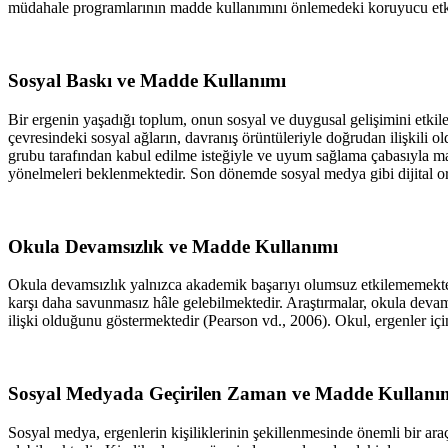
müdahale programlarının madde kullanımını önlemedeki koruyucu etki
Sosyal Baskı ve Madde Kullanımı
Bir ergenin yaşadığı toplum, onun sosyal ve duygusal gelişimini etkil
çevresindeki sosyal ağların, davranış örüntüleriyle doğrudan ilişkili 
grubu tarafından kabul edilme isteğiyle ve uyum sağlama çabasıyla ma
yönelmeleri beklenmektedir. Son dönemde sosyal medya gibi dijital ort
Okula Devamsızlık ve Madde Kullanımı
Okula devamsızlık yalnızca akademik başarıyı olumsuz etkilememektedi
karşı daha savunmasız hâle gelebilmektedir. Araştırmalar, okula devams
ilişki olduğunu göstermektedir (
Pearson vd., 2006
). Okul, ergenler iç
Sosyal Medyada Geçirilen Zaman ve Madde Kullanı
Sosyal medya, ergenlerin kişiliklerinin şekillenmesinde önemli bir ar