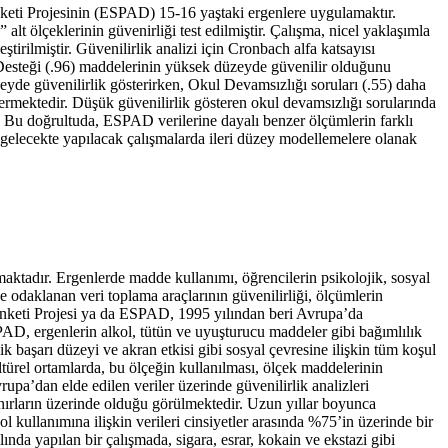
eti Projesinin (ESPAD) 15-16 yaştaki ergenlere uygulamaktır.
ölçeklerinin güvenirliği test edilmiştir. Çalışma, nicel yaklaşımla
irilmiştir. Güvenilirlik analizi için Cronbach alfa katsayısı
n Desteği (.96) maddelerinin yüksek düzeyde güvenilir olduğunu
zeyde güvenilirlik gösterirken, Okul Devamsızlığı soruları (.55) daha
termektedir. Düşük güvenilirlik gösteren okul devamsızlığı sorularında
ır. Bu doğrultuda, ESPAD verilerine dayalı benzer ölçümlerin farklı
k gelecekte yapılacak çalışmalarda ileri düzey modellemelere olanak
ktadır. Ergenlerde madde kullanımı, öğrencilerin psikolojik, sosyal
 odaklanan veri toplama araçlarının güvenilirliği, ölçümlerin
l Anketi Projesi ya da ESPAD, 1995 yılından beri Avrupa’da
PAD, ergenlerin alkol, tütün ve uyuşturucu maddeler gibi bağımlılık
 başarı düzeyi ve akran etkisi gibi sosyal çevresine ilişkin tüm koşul
ltürel ortamlarda, bu ölçeğin kullanılması, ölçek maddelerinin
upa’dan elde edilen veriler üzerinde güvenilirlik analizleri
sınırların üzerinde olduğu görülmektedir. Uzun yıllar boyunca
ol kullanımına ilişkin verileri cinsiyetler arasında %75’in üzerinde bir
nda yapılan bir çalışmada, sigara, esrar, kokain ve ekstazi gibi