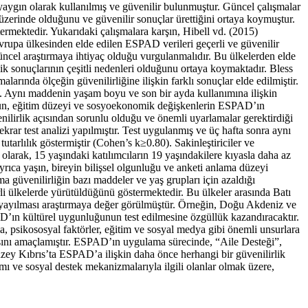
yaygın olarak kullanılmış ve güvenilir bulunmuştur. Güncel çalışmalar
üzerinde olduğunu ve güvenilir sonuçlar ürettiğini ortaya koymuştur.
rmektedir. Yukarıdaki çalışmalara karşın, Hibell vd. (2015)
vrupa ülkesinden elde edilen ESPAD verileri geçerli ve güvenilir
üncel araştırmaya ihtiyaç olduğu vurgulanmalıdır. Bu ülkelerden elde
ik sonuçlarının çeşitli nedenleri olduğunu ortaya koymaktadır.
Bless
ında ölçeğin güvenilirliğine ilişkin farklı sonuçlar elde edilmiştir.
ı. Aynı maddenin yaşam boyu ve son bir ayda kullanımına ilişkin
durumun, eğitim düzeyi ve sosyoekonomik değişkenlerin ESPAD’ın
nilirlik açısından sorunlu olduğu ve önemli uyarlamalar gerektirdiği
tekrar test analizi yapılmıştır. Test uygulanmış ve üç hafta sonra aynı
utarlılık göstermiştir (Cohen’s k≥0.80). Sakinleştiriciler ve
olarak, 15 yaşındaki katılımcıların 19 yaşındakilere kıyasla daha az
yrıca yaşın, bireyin bilişsel olgunluğu ve anketi anlama düzeyi
a güvenilirliğin bazı maddeler ve yaş grupları için azaldığı
rli ülkelerde yürütüldüğünü göstermektedir. Bu ülkeler arasında Batı
ra yayılması araştırmaya değer görülmüştür. Örneğin, Doğu Akdeniz ve
AD’ın kültürel uygunluğunun test edilmesine özgüllük kazandıracaktır.
, psikososyal faktörler, eğitim ve sosyal medya gibi önemli unsurlara
asını amaçlamıştır. ESPAD’ın uygulama sürecinde, “Aile Desteği”,
zey Kıbrıs’ta ESPAD’a ilişkin daha önce herhangi bir güvenilirlik
ımı ve sosyal destek mekanizmalarıyla ilgili olanlar olmak üzere,