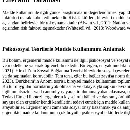
Madde kullanımı ile ilgili güncel araştırmaların değerlendirmesi yapı
faktörleri olarak kabul edilmektedir. Risk faktörleri, bireyleri madde k
açısından belirleyici bir rol oynamaktadır (
Alwan vd., 2011
;
Nation ve
açısından risk faktörü taşımaktadır (
Whitesell vd., 2013
;
Woodward vd
Psikososyal Teorilerle Madde Kullanımını Anlamak
Bu bölüm, ergenlerin madde kullanımı ile ilgili psikososyal ve sosya
ve modelleme yaparak öğrenebilmektedir. Bir ergen, en yakınındaki rol
2021
). Hirschi’nin Sosyal Bağlanma Teorisi bireylerin sosyal çevrele
ya da sapmadan koruyabilir. Tam tersi, eğer bu bağlar zayıfsa norm dışı
2023
). Durkheim’in Anomi teorisi, bireysel madde kullanımını toplums
Bu tür duygular normların yok olmasına ve dolayısıyla sapkın davranışl
ilgili umutsuzluk ya da anomi yaşayarak toplumuna yabancılaşması, onla
Tedavi Etme Hipotezi, ergenlerin kişisel ruh hâlleri ve davranış örün
saygısı olan ergenler kendi kendilerini tedavi etmek için madde kulla
arayabilirler. Ergenler aynı zamanda sosyal onay kazanmak ya da aidiy
ergenlikte madde kullanımının çok boyutlu psikososyal faktörlerle ili