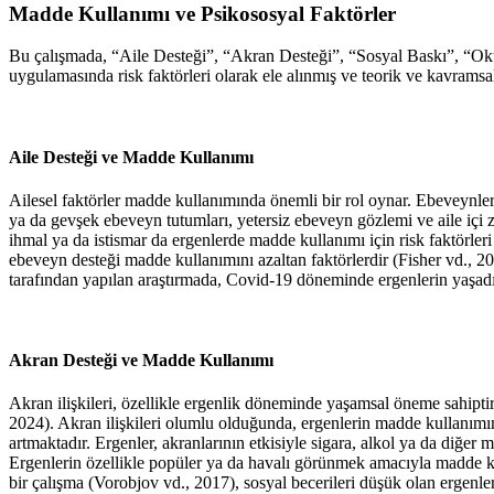
Madde Kullanımı ve Psikososyal Faktörler
Bu çalışmada, “Aile Desteği”, “Akran Desteği”, “Sosyal Baskı”, “Ok
uygulamasında risk faktörleri olarak ele alınmış ve teorik ve kavramsa
Aile Desteği ve Madde Kullanımı
Ailesel faktörler madde kullanımında önemli bir rol oynar. Ebeveynlerin
ya da gevşek ebeveyn tutumları, yetersiz ebeveyn gözlemi ve aile içi za
ihmal ya da istismar da ergenlerde madde kullanımı için risk faktörleri
ebeveyn desteği madde kullanımını azaltan faktörlerdir (
Fisher vd., 2
tarafından yapılan araştırmada, Covid-19 döneminde ergenlerin yaşadı
Akran Desteği ve Madde Kullanımı
Akran ilişkileri, özellikle ergenlik döneminde yaşamsal öneme sahiptir. 
2024
). Akran ilişkileri olumlu olduğunda, ergenlerin madde kullanımın
artmaktadır. Ergenler, akranlarının etkisiyle sigara, alkol ya da d
Ergenlerin özellikle popüler ya da havalı görünmek amacıyla madde ku
bir çalışma (
Vorobjov vd., 2017
), sosyal becerileri düşük olan erge