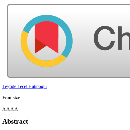
Teyfide Tecel Hatipoğlu
Font size
A
A
A
A
Abstract