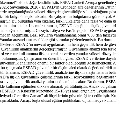
i “mükemmel” olarak değerlendirilmiştir. ESPAD anketi Avrupa genelinde 
 2025
;
Savolainen, 2020
), ESPAD’ın Cronbach alfa değerlerinin .70’in 
lerde uygulandığında yüksek düzeyde güvenilirliğe sahip olduğunu göste
ci bir bulgu öne çıkmaktadır. Bu çalışmanın bulgularına göre, birçok A
muştur. Bu bulgudan yola çıkarak, farklı ülkelerde daha fazla ve daha g
na inanılmaktadır. Literatür taraması, ESPAD ölçeğinin düşük güvenilirl
ı değerlendirmiştir. Cezayir, Libya ve Fas’ta yapılan ESPAD uygulamalar
anmadan geçilmiştir. Bazı soruların yanıtlanmama oranı %50’den fazlayd
ştir. Yanıtlar arasında tutarsızlıklar gibi sorunlar gözlemlenmiştir. Bu 
 bu ülkelerde ESPAD’ın mevcut uygulamasının hem geçerlilik hem de güve
enilirlik analizlerini gerçekleştirmiştir. Güvenilirlik analizi için test-
l ve esrar kullanımına ilişkin sorulara verilen yanıtlar yüksek düzeyde t
üşük bulunmuştur. Çalışmanın en önemli bulgusu, ESPAD verilerine dayalı 
üvenilirlik analizinde önemli bir faktör olabileceğini göstermektedir. A
, bu çalışmada ESPAD güvenilir bir ölçüm aleti olarak değerlendirildi am
ür taraması, ESPAD güvenilirlik analizlerine ilişkin araştırmaların beli
AD’a ilişkin güvenilirlik çalışmalarının farklı sosyokültürel bağlamla
ması ve güvenilirlik analizi yapılması önemli olacaktır. Bu durum, ESP
e kullanım eğilimleri dikkate alınarak yürütülmüştür. Ancak bu çalışma
lışma ESPAD’ın Kıbrıs’ın kuzeyinde 15–16 yaş arası ergenlere uygulanm
ada Geçirilen Zaman” alt ölçeklerinin güvenirliği test edilmiştir. Ku
şımaktadır. Amaç, başta ulusal eğitim politikaları, dijital medya kullan