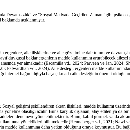
ula Devamsızlık” ve “Sosyal Medyada Geçirilen Zaman” gibi psikososy
l bağlamda açıklanmıştır.
 ergenlere, aile ilişkilerine ve aile gözetimine dair tutum ve davranışla
yıf duygusal bağlar ergenlerin madde kullanımını artırabilecek ailesel fa
 arasında yer almaktadır (
Escamilla vd., 2024
;
Parveen ve Jan, 2024
;
Sh
025
;
Patwardhan vd., 2024
). Aile desteği, ergenleri madde kullanımından
ğı internet bağımlılığıyla başa çıkmada aile desteğinin önemli olduğu o
Sosyal gelişimi şekillendiren akran ilişkileri, madde kullanımı üzerinde d
a yönelme olasılığı azalır. Buna karşılık dışlanan, alay edilen ya da b
iğer maddeleri denemeye yönelebilmektedir. Bunu, kabul görmek ya da ak
llanımına yöneldikleri bilinmektedir (
Henneberger vd., 2021
;
Nawi vd
nlerin madde kullanımına daha yatkın olduğunu ortaya koymuştur. Bu ba