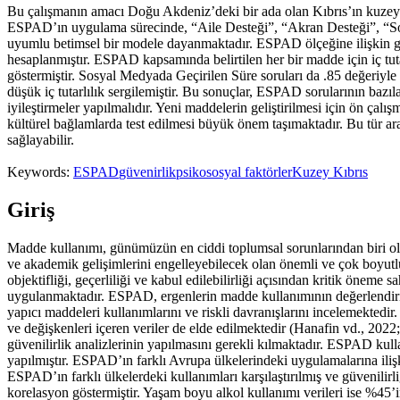
Bu çalışmanın amacı Doğu Akdeniz’deki bir ada olan Kıbrıs’ın kuze
ESPAD’ın uygulama sürecinde, “Aile Desteği”, “Akran Desteği”, “Sosya
uyumlu betimsel bir modele dayanmaktadır. ESPAD ölçeğine ilişkin güveni
hesaplanmıştır. ESPAD kapsamında belirtilen her bir madde için iç tut
göstermiştir. Sosyal Medyada Geçirilen Süre soruları da .85 değeriyle 
düşük iç tutarlılık sergilemiştir. Bu sonuçlar, ESPAD sorularının bazı
iyileştirmeler yapılmalıdır. Yeni maddelerin geliştirilmesi için ön çal
kültürel bağlamlarda test edilmesi büyük önem taşımaktadır. Bu tür ara
sağlayabilir.
Keywords:
ESPAD
güvenirlik
psikososyal faktörler
Kuzey Kıbrıs
Giriş
Madde kullanımı, günümüzün en ciddi toplumsal sorunlarından biri olu
ve akademik gelişimlerini engelleyebilecek olan önemli ve çok boyutl
objektifliği, geçerliliği ve kabul edilebilirliği açısından kritik ön
uygulanmaktadır. ESPAD, ergenlerin madde kullanımının değerlendiril
yapıcı maddeleri kullanımlarını ve riskli davranışlarını incelemektedi
ve değişkenleri içeren veriler de elde edilmektedir (
Hanafin vd., 2022
güvenilirlik analizlerinin yapılmasını gerekli kılmaktadır. ESPAD kull
yapılmıştır. ESPAD’ın farklı Avrupa ülkelerindeki uygulamalarına ilişk
ESPAD’ın farklı ülkelerdeki kullanımları karşılaştırılmış ve güvenilirli
korelasyon göstermiştir. Yaşam boyu alkol kullanımı verileri ise %45’i