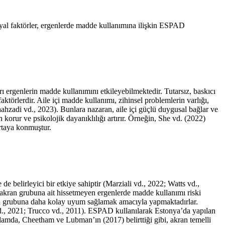
al faktörler, ergenlerde madde kullanımına ilişkin ESPAD
rı ergenlerin madde kullanımını etkileyebilmektedir. Tutarsız, baskıcı
ktörlerdir. Aile içi madde kullanımı, zihinsel problemlerin varlığı,
ahzadi vd., 2023
). Bunlara nazaran, aile içi güçlü duygusal bağlar ve
 korur ve psikolojik dayanıklılığı artırır. Örneğin, She vd. (2022)
rtaya konmuştur.
e belirleyici bir etkiye sahiptir (
Marziali vd., 2022
;
Watts vd.,
ir akran grubuna ait hissetmeyen ergenlerde madde kullanımı riski
ran grubuna daha kolay uyum sağlamak amacıyla yapmaktadırlar.
., 2021
;
Trucco vd., 2011
). ESPAD kullanılarak Estonya’da yapılan
ğlamda,
Cheetham ve Lubman’ın (2017)
belirttiği gibi, akran temelli