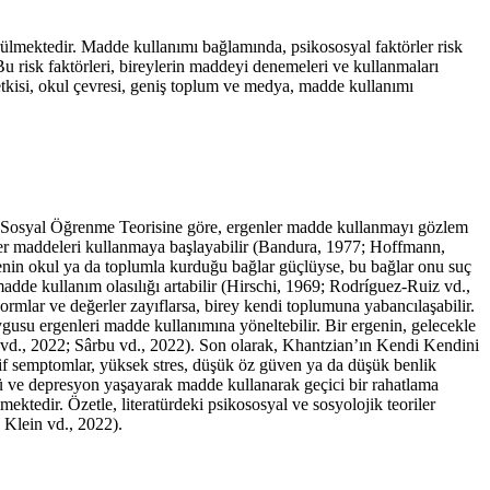
örülmektedir. Madde kullanımı bağlamında, psikososyal faktörler risk
 Bu risk faktörleri, bireylerin maddeyi denemeleri ve kullanmaları
up etkisi, okul çevresi, geniş toplum ve medya, madde kullanımı
nın Sosyal Öğrenme Teorisine göre, ergenler madde kullanmayı gözlem
er maddeleri kullanmaya başlayabilir (
Bandura, 1977
;
Hoffmann,
genin okul ya da toplumla kurduğu bağlar güçlüyse, bu bağlar onu suç
dde kullanım olasılığı artabilir (
Hirschi, 1969
;
Rodríguez-Ruiz vd.,
rmlar ve değerler zayıflarsa, birey kendi toplumuna yabancılaşabilir.
ygusu ergenleri madde kullanımına yöneltebilir. Bir ergenin, gelecekle
vd., 2022
;
Sârbu vd., 2022
). Son olarak, Khantzian’ın Kendi Kendini
sif semptomlar, yüksek stres, düşük öz güven ya da düşük benlik
ntü ve depresyon yaşayarak madde kullanarak geçici bir rahatlama
tedir. Özetle, literatürdeki psikososyal ve sosyolojik teoriler
;
Klein vd., 2022
).