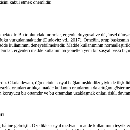
sini kabul etmek önemlidir.
emektedir. Bu toplumdaki normlar, ergenin duygusal ve düşünsel dünyasın
olduğu vurgulanmaktadır (
Dudovitz vd., 2017
). Örneğin, grup baskısının 
dde kullanımını deneyebilmektedir. Madde kullanımının normalleştirildi
amlar, ergenleri madde kullanımına yönelten yeni bir sosyal baskı biçim
r. Okula devam, öğrencinin sosyal bağlanmışlık düzeyiyle de ilişkilidir
ızlık oranları arttıkça madde kullanım oranlarının da arttığını gösterm
in koruyucu bir ortamdır ve bu ortamdan uzaklaşmak onları riskli davran
mı
aç hâline gelmiştir. Özellikle sosyal medyada madde kullanımını teşvik 